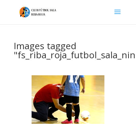
Images tagged
"fs_riba_roja_futbol_sala_ni