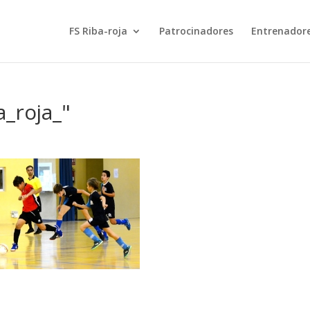
FS Riba-roja
Patrocinadores
Entrenador
a_roja_"